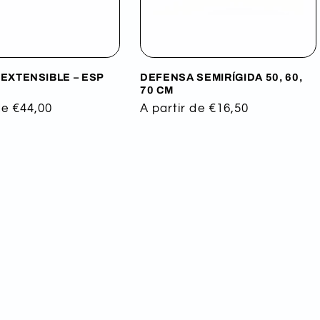
EXTENSIBLE – ESP
DEFENSA SEMIRÍGIDA 50, 60,
70 CM
de €44,00
Precio
A partir de €16,50
habitual