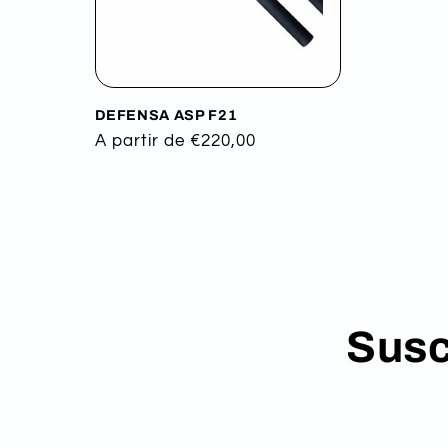
DEFENSA ASP F21
Precio
A partir de €220,00
habitual
Susc