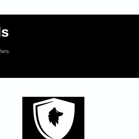
ls
fers.