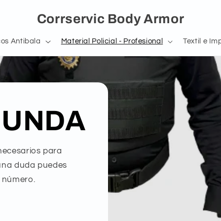
Corrservic Body Armor
os Antibala
Material Policial - Profesional
Textil e Im
FUNDA
 necesarios para
lguna duda puedes
e número.