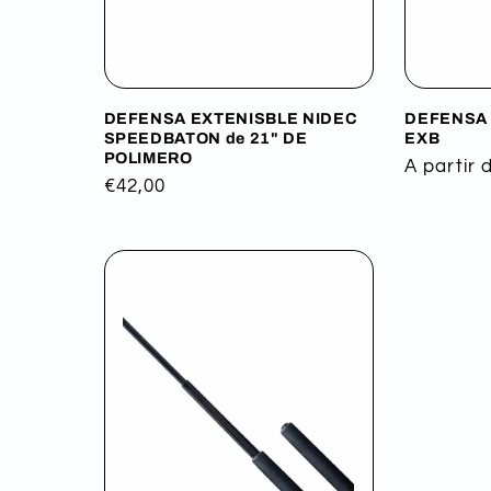
DEFENSA EXTENISBLE NIDEC
DEFENSA 
SPEEDBATON de 21" DE
EXB
POLIMERO
Precio
A partir 
Precio
€42,00
habitual
habitual